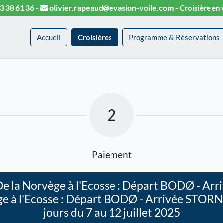
3 38 61 36
-
olivier.rapeaud
evasion-voile.com
-
Croisière en 
Accueil
Croisières
Programme & Réservations
2
Paiement
 De la Norvège à l'Ecosse : Départ BODØ - A
vège à l'Ecosse : Départ BODØ - Arrivée STORN
jours du 7 au 12 juillet 2025