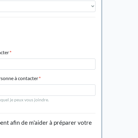
acter
*
rsonne à contacter
*
quel je peux vous joindre.
ent afin de m'aider à préparer votre